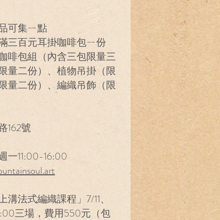
品可集ㄧ點
滿三百元耳掛咖啡包ㄧ份
咖啡包組（內含三包限量三
限量二份）、植物吊掛（限
限量二份）、編織吊飾（限
162號
1:00-16:00
untainsoul.art
溝法式編織課程」7/11、
30-12:00三場，費用550元（包