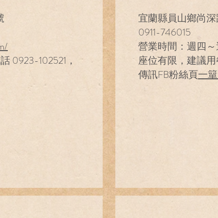
號
宜蘭縣員山鄉尚深路
0911-746015
m/
營業時間：週四～週日 
923-102521，
座位有限，建議用
傳訊FB粉絲頁
一簞