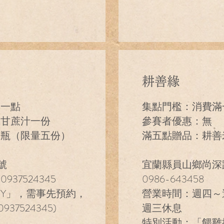
耕善緣
集一點
集點門檻：消費滿
或甘蔗汁一份
參賽者優惠：無
一瓶（限量五份）
滿五點贈品：耕善
號
宜蘭縣員山鄉尚深
937524345
0986-643458
IY」，需事先預約，
營業時間：週四～週二 
37524345)
週三休息
特別活動：「餵雞撿