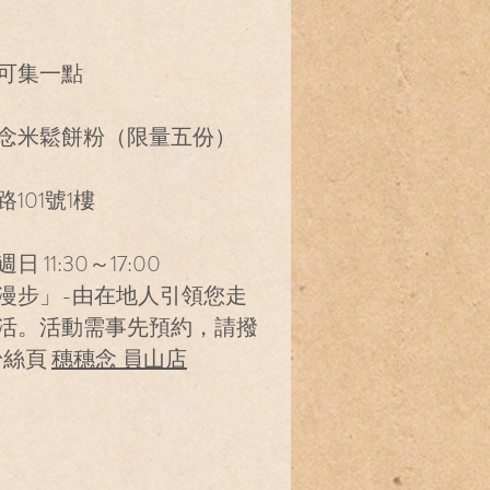
可集一點
念米鬆餅粉（限量五份）
101號1樓
11:30～17:00
漫步」-由在地人引領您走
活。活動需事先預約，請撥
粉絲頁
穗穗念 員山店