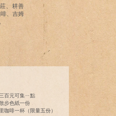
莊、耕善
咖啡、吉姆
。
三百元可集ㄧ點
散步色紙一份
里咖啡一杯（限量五份）