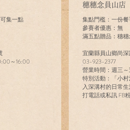
穗穗念員山店
元可集一點
集點門檻：一份餐
參賽者優惠：無
滿五點贈品：穗穗
號
宜蘭縣員山鄉尚深路
00～16:00
03-923-2377
營業時間：週三～週日 
特別活動：「小村
入深溝村的日常生
打電話或私訊 FB