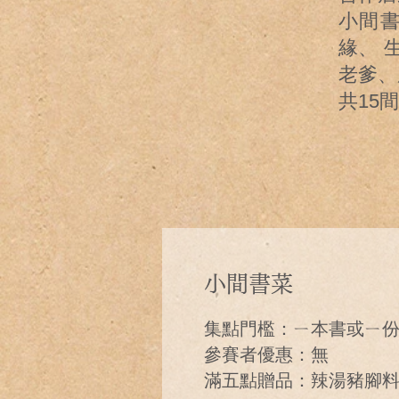
小間
緣、 
老爹、
共15
小間書菜
集點門檻：ㄧ本書或ㄧ
參賽者優惠：無
滿五點贈品：辣湯豬腳