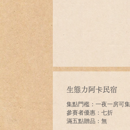
生態力阿卡民宿
集點門檻：一夜一房可
參賽者優惠：七折
滿五點贈品：無