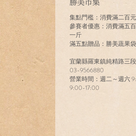
勝美市集
集點門檻：消費滿二百
參賽者優惠：消費滿五
一斤
滿五點贈品：勝美蔬果
宜蘭縣羅東鎮純精路三段
03-9566880
營業時間：週二～週六 9:0
9:00-17:00