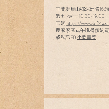
宜蘭縣員山鄉深洲路166
週五~週一 10:30-19:00
官網
https://www.vb124.co
農家家庭式午晚餐預約電話 0
或私訊FB
小間書菜