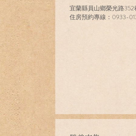
宜蘭縣員山鄉榮光路352巷
住房預約專線：0933-013