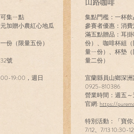
山路咖啡
元可集ㄧ點
集點門檻：一杯飲
百元加贈小農紅心地瓜
參賽者優惠：消費
滿五點贈品：耳掛
袋一份（限量五份）
份）、咖啡杯組（
量ㄧ份）、杯墊（
32號
量二份）
0-19:00，週日
宜蘭縣員山鄉深洲路
0925-810386
營業時間：週五～週一1
官網:
https://puremo
特別活動：「寶你上
7/12、7/13 10: