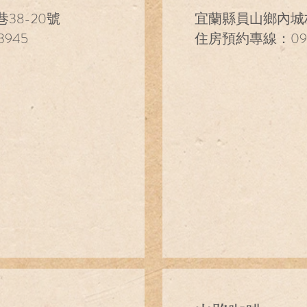
38-20號
宜蘭縣員山鄉內城村
945
住房預約專線：0921