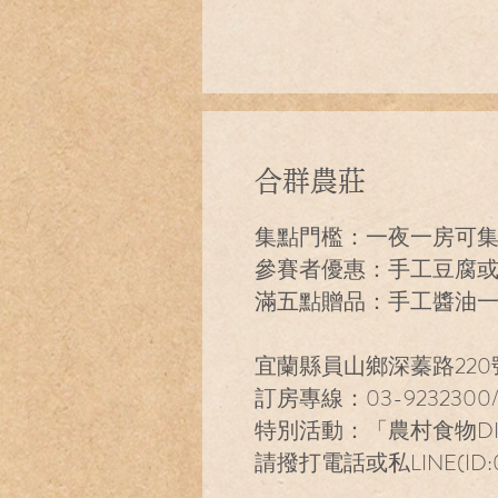
合群農莊
集點門檻：一夜一房可
參賽者優惠：手工豆腐
滿五點贈品：手工醬油
宜蘭縣員山鄉深蓁路220
訂房專線：03-9232300/0
特別活動：「農村食物D
請撥打電話或私LINE(ID:09