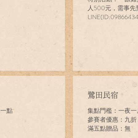
人500元，需事
LINE(ID:0986643
鷺田民宿
集一點
集點門檻：一夜一
參賽者優惠：九折
滿五點贈品：無