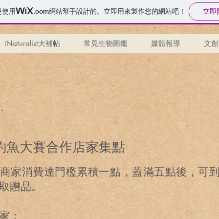
立即
是使用
.com
網站幫手設計的。立即用來製作您的網站吧！
iNaturalist大補帖
常見生物圖鑑
媒體報導
文創
釣魚大賽合作店家集點
商家消費達門檻累積一點，蓋滿五點後，可
取贈品。
家：