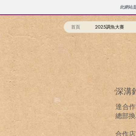
此網站
首頁
2025調魚大賽
深溝
達合作
總部換
合作店