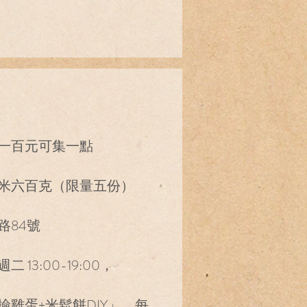
一百元可集一點
米六百克（限量五份）
路84號
13:00-19:00，
雞蛋+米鬆餅DIY」，每