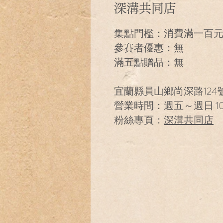
深溝共同店
集點門檻：消費滿一百
參賽者優惠：無
滿五點贈品：無
宜蘭縣員山鄉尚深路124
營業時間：週五～週日 10:
粉絲專頁：
深溝共同店